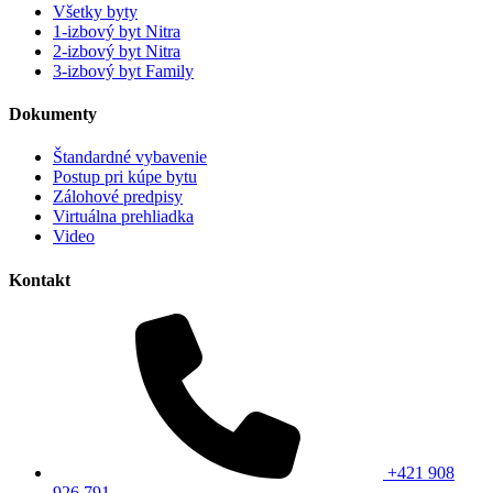
Všetky byty
1-izbový byt Nitra
2-izbový byt Nitra
3-izbový byt Family
Dokumenty
Štandardné vybavenie
Postup pri kúpe bytu
Zálohové predpisy
Virtuálna prehliadka
Video
Kontakt
+421 908
926 791