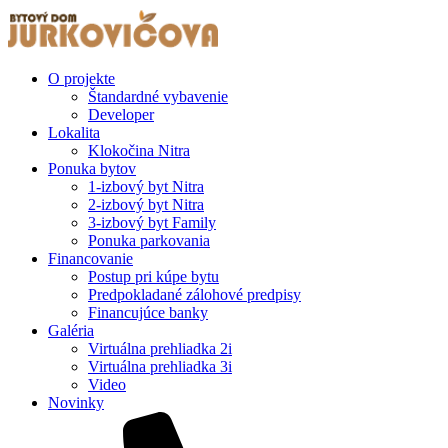
O projekte
Štandardné vybavenie
Developer
Lokalita
Klokočina Nitra
Ponuka bytov
1-izbový byt Nitra
2-izbový byt Nitra
3-izbový byt Family
Ponuka parkovania
Financovanie
Postup pri kúpe bytu
Predpokladané zálohové predpisy
Financujúce banky
Galéria
Virtuálna prehliadka 2i
Virtuálna prehliadka 3i
Video
Novinky