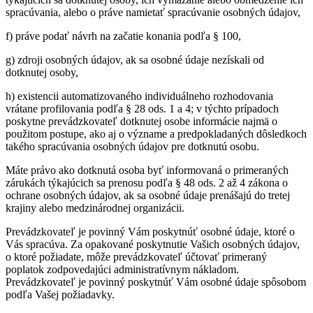
spracúvania, alebo o práve namietať spracúvanie osobných údajov,
f) práve podať návrh na začatie konania podľa § 100,
g) zdroji osobných údajov, ak sa osobné údaje nezískali od
dotknutej osoby,
h) existencii automatizovaného individuálneho rozhodovania
vrátane profilovania podľa § 28 ods. 1 a 4; v týchto prípadoch
poskytne prevádzkovateľ dotknutej osobe informácie najmä o
použitom postupe, ako aj o význame a predpokladaných dôsledkoch
takého spracúvania osobných údajov pre dotknutú osobu.
Máte právo ako dotknutá osoba byť informovaná o primeraných
zárukách týkajúcich sa prenosu podľa § 48 ods. 2 až 4 zákona o
ochrane osobných údajov, ak sa osobné údaje prenášajú do tretej
krajiny alebo medzinárodnej organizácii.
Prevádzkovateľ je povinný Vám poskytnúť osobné údaje, ktoré o
Vás spracúva. Za opakované poskytnutie Vašich osobných údajov,
o ktoré požiadate, môže prevádzkovateľ účtovať primeraný
poplatok zodpovedajúci administratívnym nákladom.
Prevádzkovateľ je povinný poskytnúť Vám osobné údaje spôsobom
podľa Vašej požiadavky.