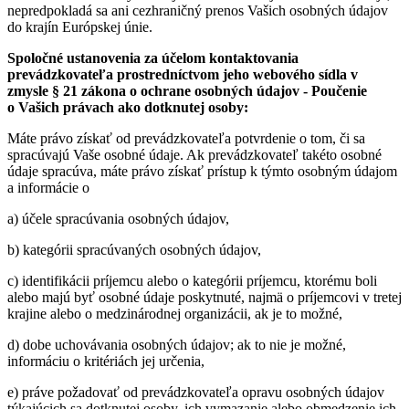
nepredpokladá sa ani cezhraničný prenos Vašich osobných údajov
do krajín Európskej únie.
Spoločné ustanovenia za účelom kontaktovania
prevádzkovateľa prostredníctvom jeho webového sídla v
zmysle § 21 zákona o ochrane osobných údajov - Poučenie
o Vašich právach ako dotknutej osoby:
Máte právo získať od prevádzkovateľa potvrdenie o tom, či sa
spracúvajú Vaše osobné údaje. Ak prevádzkovateľ takéto osobné
údaje spracúva, máte právo získať prístup k týmto osobným údajom
a informácie o
a) účele spracúvania osobných údajov,
b) kategórii spracúvaných osobných údajov,
c) identifikácii príjemcu alebo o kategórii príjemcu, ktorému boli
alebo majú byť osobné údaje poskytnuté, najmä o príjemcovi v tretej
krajine alebo o medzinárodnej organizácii, ak je to možné,
d) dobe uchovávania osobných údajov; ak to nie je možné,
informáciu o kritériách jej určenia,
e) práve požadovať od prevádzkovateľa opravu osobných údajov
týkajúcich sa dotknutej osoby, ich vymazanie alebo obmedzenie ich