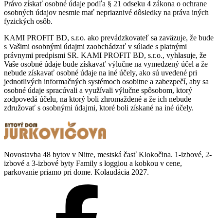
Právo získať osobné údaje podľa § 21 odseku 4 zákona o ochrane
osobných údajov nesmie mať nepriaznivé dôsledky na práva iných
fyzických osôb.
KAMI PROFIT BD, s.r.o. ako prevádzkovateľ sa zaväzuje, že bude
s Vašimi osobnými údajmi zaobchádzať v súlade s platnými
právnymi predpismi SR. KAMI PROFIT BD, s.r.o., vyhlasuje, že
Vaše osobné údaje bude získavať výlučne na vymedzený účel a že
nebude získavať osobné údaje na iné účely, ako sú uvedené pri
jednotlivých informačných systémoch osobitne a zabezpečí, aby sa
osobné údaje spracúvali a využívali výlučne spôsobom, ktorý
zodpovedá účelu, na ktorý boli zhromaždené a že ich nebude
združovať s osobnými údajmi, ktoré boli získané na iné účely.
Novostavba 48 bytov v Nitre, mestská časť Klokočina. 1-izbové, 2-
izbové a 3-izbové byty Family s loggiou a kobkou v cene,
parkovanie priamo pri dome. Kolaudácia 2027.