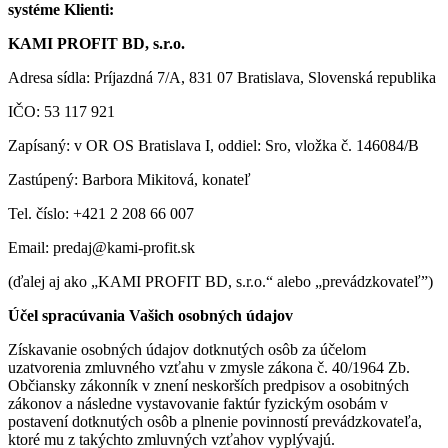
systéme
Klienti
:
KAMI PROFIT BD, s.r.o.
Adresa sídla: Príjazdná 7/A, 831 07 Bratislava, Slovenská republika
IČO: 53 117 921
Zapísaný: v OR OS Bratislava I, oddiel: Sro, vložka č. 146084/B
Zastúpený: Barbora Mikitová, konateľ
Tel. číslo: +421 2 208 66 007
Email: predaj@kami-profit.sk
(ďalej aj ako „KAMI PROFIT BD, s.r.o.“ alebo „prevádzkovateľ”)
Účel spracúvania Vašich osobných údajov
Získavanie osobných údajov dotknutých osôb za účelom
uzatvorenia zmluvného vzťahu v zmysle zákona č. 40/1964 Zb.
Občiansky zákonník v znení neskorších predpisov a osobitných
zákonov a následne vystavovanie faktúr fyzickým osobám v
postavení dotknutých osôb a plnenie povinností prevádzkovateľa,
ktoré mu z takýchto zmluvných vzťahov vyplývajú.