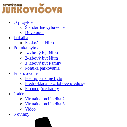
O projekte
Štandardné vybavenie
Developer
Lokalita
Klokočina Nitra
Ponuka bytov
1-izbový byt Nitra
2-izbový byt Nitra
3-izbový byt Family
Ponuka parkovania
Financovanie
Postup pri kúpe bytu
Predpokladané zálohové predpisy
Financujúce banky
Galéria
Virtuálna prehliadka 2i
Virtuálna prehliadka 3i
Video
Novinky