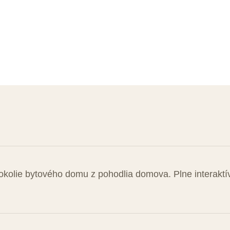
lna 3D prehliadka s
 a okolie bytového domu z pohodlia domova. Plne interakt