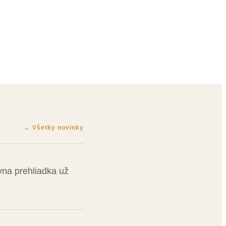
pustená
← Všetky novinky
ívna prehliadka už