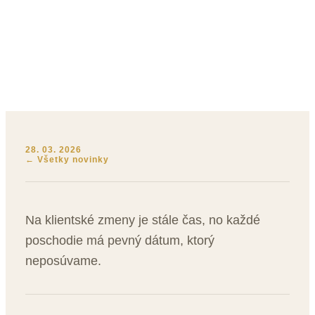
Klientské zmeny: pevné
termíny podľa poschodia
28. 03. 2026
← Všetky novinky
Na klientské zmeny je stále čas, no každé
poschodie má pevný dátum, ktorý
neposúvame.