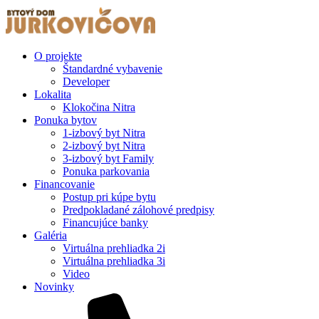
O projekte
Štandardné vybavenie
Developer
Lokalita
Klokočina Nitra
Ponuka bytov
1-izbový byt Nitra
2-izbový byt Nitra
3-izbový byt Family
Ponuka parkovania
Financovanie
Postup pri kúpe bytu
Predpokladané zálohové predpisy
Financujúce banky
Galéria
Virtuálna prehliadka 2i
Virtuálna prehliadka 3i
Video
Novinky