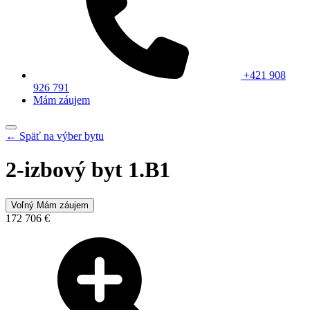
+421 908
926 791
Mám záujem
← Späť na výber bytu
2-izbový byt 1.B1
Voľný
Mám záujem
172 706 €