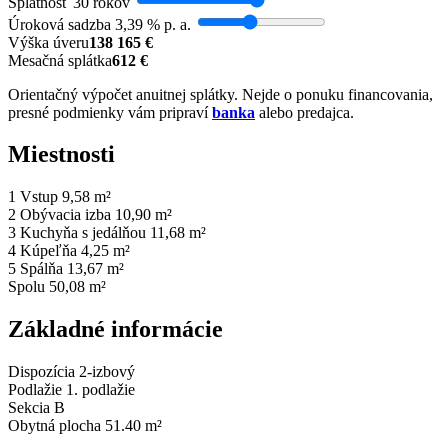
Splatnosť
30 rokov
Úroková sadzba
3,39 % p. a.
Výška úveru
138 165 €
Mesačná splátka
612 €
Orientačný výpočet anuitnej splátky. Nejde o ponuku financovania,
presné podmienky vám pripraví
banka
alebo predajca.
Miestnosti
1
Vstup
9,58 m²
2
Obývacia izba
10,90 m²
3
Kuchyňa s jedálňou
11,68 m²
4
Kúpeľňa
4,25 m²
5
Spálňa
13,67 m²
Spolu
50,08 m²
Základné informácie
Dispozícia
2-izbový
Podlažie
1. podlažie
Sekcia
B
Obytná plocha
51.40 m²