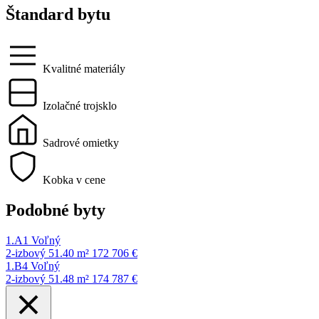
Štandard bytu
Kvalitné materiály
Izolačné trojsklo
Sadrové omietky
Kobka v cene
Podobné byty
1.A1
Voľný
2-izbový
51.40 m²
172 706 €
1.B4
Voľný
2-izbový
51.48 m²
174 787 €