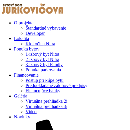
O projekte
Štandardné vybavenie
Developer
Lokalita
Klokočina Nitra
Ponuka bytov
1-izbový byt Nitra
2-izbový byt Nitra
3-izbový byt Family
Ponuka parkovania
Financovanie
Postup pri kúpe bytu
Predpokladané zálohové predpisy
Financujúce banky
Galéria
Virtuálna prehliadka 2i
Virtuálna prehliadka 3i
Video
Novinky