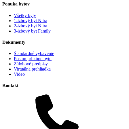
Ponuka bytov
Všetky byty
1-izbový byt Nitra
2-izbový byt Nitra
3-izbový byt Family
Dokumenty
Štandardné vybavenie
Postup pri kúpe bytu
Zálohové predpisy
Virtuálna prehliadka
Video
Kontakt