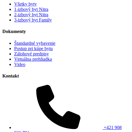
Všetky byty
1-izbový byt Nitra
2-izbový byt Nitra
3-izbový byt Family
Dokumenty
Štandardné vybavenie
Postup pri kúpe bytu
Zálohové predpisy
Virtuálna prehliadka
Video
Kontakt
+421 908