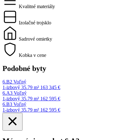
Kvalitné materiály
Izolačné trojsklo
Sadrové omietky
Kobka v cene
Podobné byty
6.B2
Voľný
1-izbový
35.79 m²
163 345 €
6.A3
Voľný
1-izbový
35.79 m²
162 595 €
6.B3
Voľný
1-izbový
35.79 m²
162 595 €