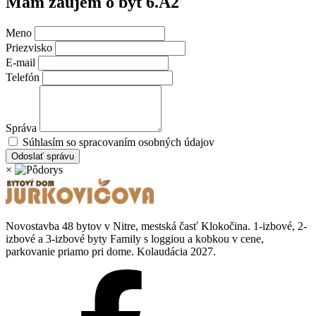
Mám záujem o byt
6.A2
Meno
Priezvisko
E-mail
Telefón
Správa
Súhlasím so spracovaním osobných údajov
Odoslať správu
×
Novostavba 48 bytov v Nitre, mestská časť Klokočina. 1-izbové, 2-
izbové a 3-izbové byty Family s loggiou a kobkou v cene,
parkovanie priamo pri dome. Kolaudácia 2027.