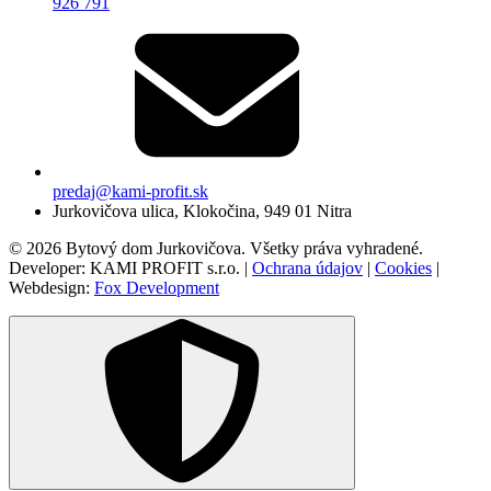
926 791
predaj@kami-profit.sk
Jurkovičova ulica, Klokočina, 949 01 Nitra
© 2026 Bytový dom Jurkovičova. Všetky práva vyhradené.
Developer: KAMI PROFIT s.r.o. |
Ochrana údajov
|
Cookies
|
Webdesign:
Fox Development