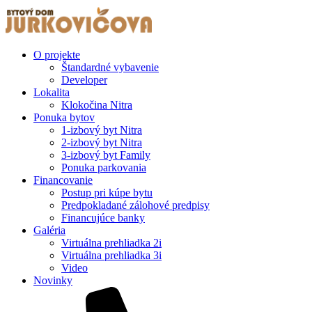
O projekte
Štandardné vybavenie
Developer
Lokalita
Klokočina Nitra
Ponuka bytov
1-izbový byt Nitra
2-izbový byt Nitra
3-izbový byt Family
Ponuka parkovania
Financovanie
Postup pri kúpe bytu
Predpokladané zálohové predpisy
Financujúce banky
Galéria
Virtuálna prehliadka 2i
Virtuálna prehliadka 3i
Video
Novinky