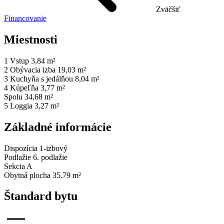
Zväčšiť
Financovanie
Miestnosti
1
Vstup
3,84 m²
2
Obývacia izba
19,03 m²
3
Kuchyňa s jedálňou
8,04 m²
4
Kúpeľňa
3,77 m²
Spolu
34,68 m²
5
Loggia
3,27 m²
Základné informácie
Dispozícia
1-izbový
Podlažie
6. podlažie
Sekcia
A
Obytná plocha
35.79 m²
Štandard bytu