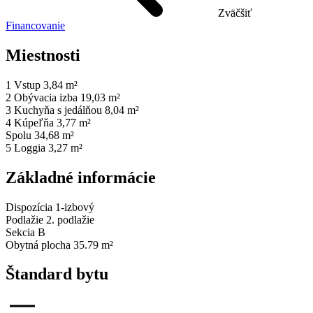
Zväčšiť
Financovanie
Miestnosti
1
Vstup
3,84 m²
2
Obývacia izba
19,03 m²
3
Kuchyňa s jedálňou
8,04 m²
4
Kúpeľňa
3,77 m²
Spolu
34,68 m²
5
Loggia
3,27 m²
Základné informácie
Dispozícia
1-izbový
Podlažie
2. podlažie
Sekcia
B
Obytná plocha
35.79 m²
Štandard bytu