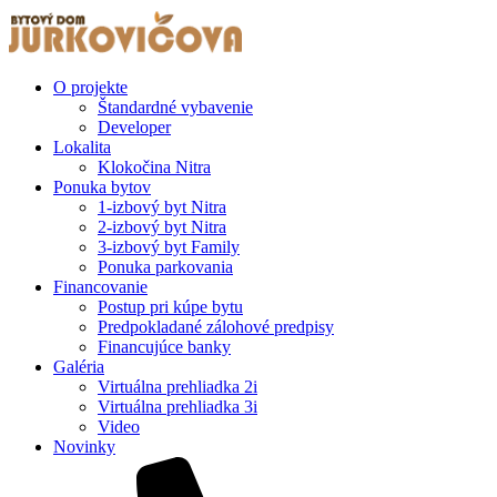
O projekte
Štandardné vybavenie
Developer
Lokalita
Klokočina Nitra
Ponuka bytov
1-izbový byt Nitra
2-izbový byt Nitra
3-izbový byt Family
Ponuka parkovania
Financovanie
Postup pri kúpe bytu
Predpokladané zálohové predpisy
Financujúce banky
Galéria
Virtuálna prehliadka 2i
Virtuálna prehliadka 3i
Video
Novinky