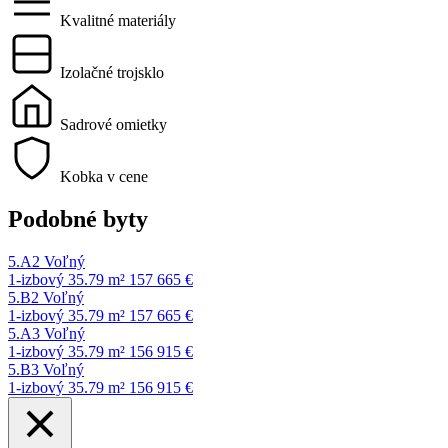
Kvalitné materiály
Izolačné trojsklo
Sadrové omietky
Kobka v cene
Podobné byty
5.A2
Voľný
1-izbový
35.79 m²
157 665 €
5.B2
Voľný
1-izbový
35.79 m²
157 665 €
5.A3
Voľný
1-izbový
35.79 m²
156 915 €
5.B3
Voľný
1-izbový
35.79 m²
156 915 €