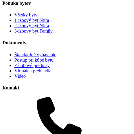
Ponuka bytov
Všetky byty
1-izbový byt Nitra
2-izbový byt Nitra
3-izbový byt Family
Dokumenty
Štandardné vybavenie
Postup pri kúpe bytu
Zálohové predpisy
Virtuálna prehliadka
Video
Kontakt